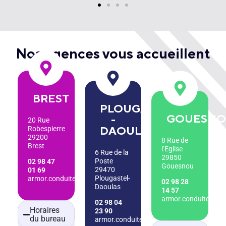
Nos agences vous accueillent
BREST
PLOUGASTEL
GOUESN
-
20 Rue
DAOULAS
Robespierre
29200
8 Rue de
Brest
l’Eglise
6 Rue de la
29850
Poste
02 98 47
Gouesnou
29470
01 69
Plougastel-
armor.conduite.brest@gmail.com
02 98 28
Daoulas
14 57
armor.conduite.go
02 98 04
Horaires
23 90
du bureau
armor.conduite.plougastel@gmail.com