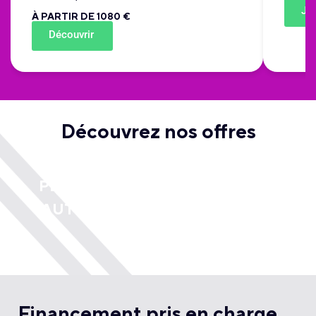
J'y
À PARTIR DE 1080 €
Découvrir
Découvrez nos offres
PERMIS
PERMIS
PERMIS
AUTO
MOTO
REMORQU
Financement pris en charge